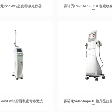
龙PicoWay超皮秒激光仪器
赛诺秀RevLite SI C10 色素
光
emiLift菲蜜丽私密青春激光
赛诺龙VelaShape Ⅲ 超凡薇
仪