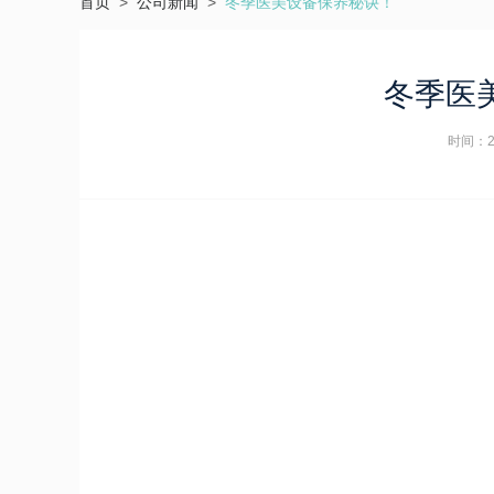
首页
>
公司新闻
>
冬季医美设备保养秘诀！
冬季医
时间：20